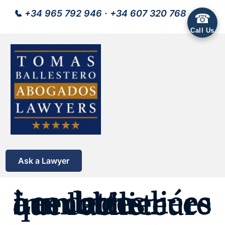
📞
+34 965 792 946
·
+34 607 320 768
☎
Call Us
Ask a Lawyer
Les dettes liées à un bien immobilier : ce que l’acheteur