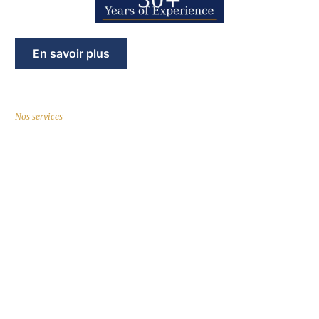
En savoir plus
Nos services
Services juridiques en successions et
héritages
Notre équipe multilingue accompagne les clients français et
belges et autres clients européens dans tous les aspects du
droit successoral espagnol. Nous parlons votre langue et
comprenons les défis liés aux successions internationales en
Espagne. Que vous héritiez d’un bien immobilier, de comptes
bancaires ou d’autres actifs, nous vous guidons à chaque
étape du processus.