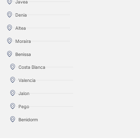
Javea
Denia
Altea
Moraira
Benissa
Costa Blanca
Valencia
Jalon
Pego
Benidorm