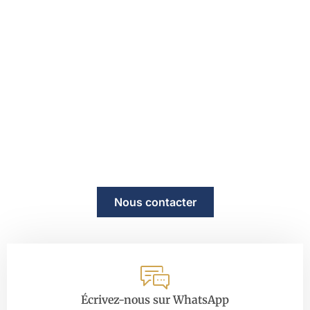
Besoin d'aide juridique en Espagne ?
Contactez-nous.
Que vous héritiez d’un bien immobilier, que vous deviez
régler une succession ou que vous ayez besoin d’un
accompagnement juridique en Espagne, notre équipe est
prête à vous aider. Nous offrons des consultations en
anglais, français et espagnol.
Nous contacter
Écrivez-nous sur WhatsApp