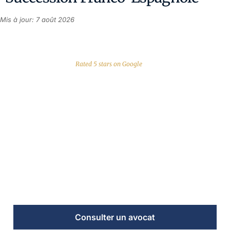
Mis à jour: 7 août 2026
Rated 5 stars on Google
Avocat en Successions
en Espagne pour
Français et Belges
Cabinet juridique de confiance aidant les français et belges
dans toutes les démarches de succession et héritage en
Espagne depuis plus de 30 ans.
Consulter un avocat