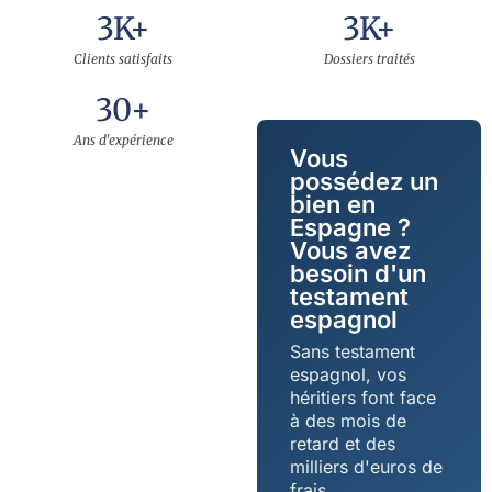
3
K+
3
K+
Clients satisfaits
Dossiers traités
30
+
Ans d'expérience
Vous
possédez un
bien en
Espagne ?
Vous avez
besoin d'un
testament
espagnol
Sans testament
espagnol, vos
héritiers font face
à des mois de
retard et des
milliers d'euros de
frais