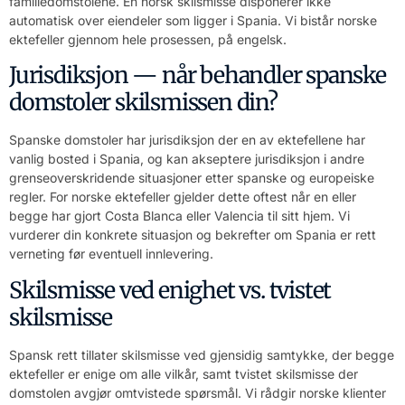
familiedomstolene. En norsk skilsmisse disponerer ikke
automatisk over eiendeler som ligger i Spania. Vi bistår norske
ektefeller gjennom hele prosessen, på engelsk.
Jurisdiksjon — når behandler spanske
domstoler skilsmissen din?
Spanske domstoler har jurisdiksjon der en av ektefellene har
vanlig bosted i Spania, og kan akseptere jurisdiksjon i andre
grenseoverskridende situasjoner etter spanske og europeiske
regler. For norske ektefeller gjelder dette oftest når en eller
begge har gjort Costa Blanca eller Valencia til sitt hjem. Vi
vurderer din konkrete situasjon og bekrefter om Spania er rett
verneting før eventuell innlevering.
Skilsmisse ved enighet vs. tvistet
skilsmisse
Spansk rett tillater skilsmisse ved gjensidig samtykke, der begge
ektefeller er enige om alle vilkår, samt tvistet skilsmisse der
domstolen avgjør omtvistede spørsmål. Vi rådgir norske klienter