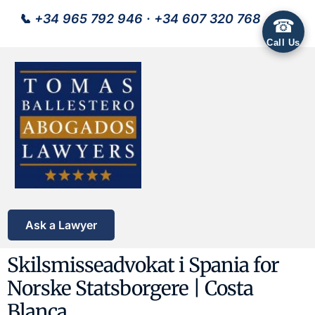
📞
+34 965 792 946
·
+34 607 320 768
☎
Call Us
Ask a Lawyer
Skilsmisseadvokat i Spania for
Norske Statsborgere | Costa
Blanca