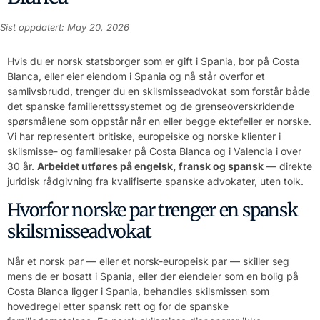
Sist oppdatert: May 20, 2026
Hvis du er norsk statsborger som er gift i Spania, bor på Costa
Blanca, eller eier eiendom i Spania og nå står overfor et
samlivsbrudd, trenger du en skilsmisseadvokat som forstår både
det spanske familierettssystemet og de grenseoverskridende
spørsmålene som oppstår når en eller begge ektefeller er norske.
Vi har representert britiske, europeiske og norske klienter i
skilsmisse- og familiesaker på Costa Blanca og i Valencia i over
30 år.
Arbeidet utføres på engelsk, fransk og spansk
— direkte
juridisk rådgivning fra kvalifiserte spanske advokater, uten tolk.
Hvorfor norske par trenger en spansk
skilsmisseadvokat
Når et norsk par — eller et norsk-europeisk par — skiller seg
mens de er bosatt i Spania, eller der eiendeler som en bolig på
Costa Blanca ligger i Spania, behandles skilsmissen som
hovedregel etter spansk rett og for de spanske