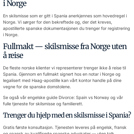
i Norge
En skilsmisse som er gitt i Spania anerkjennes som hovedregel i
Norge. Vi sørger for den bekreftede og, der det kreves,
apostillerte spanske dokumentasjonen du trenger for registrering
i Norge.
Fullmakt — skilsmisse fra Norge uten
å reise
De fleste norske klienter vi representerer trenger ikke å reise til
Spania. Gjennom en fullmakt signert hos en notar i Norge og
legalisert med Haag-apostille kan vårt kontor handle på dine
vegne for de spanske domstolene.
Se også vår engelske guide
Divorce: Spain vs Norway
og vår
fulle
tjeneste for skilsmisse og familierett
.
Trenger du hjelp med en skilsmisse i Spania?
Gratis første konsultasjon. Tjenesten leveres på engelsk, fransk
og spansk av kvalifiserte spanske advokater — uten tolk.