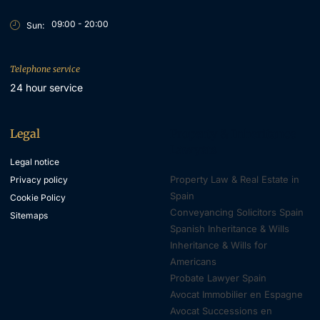
09:00 - 20:00
Sun:
Telephone service
24 hour service
Legal
Property & Inheritance
Lawyers
Legal notice
Property Law & Real Estate in
Privacy policy
Spain
Cookie Policy
Conveyancing Solicitors Spain
Sitemaps
Spanish Inheritance & Wills
Inheritance & Wills for
Americans
Probate Lawyer Spain
Avocat Immobilier en Espagne
Avocat Successions en