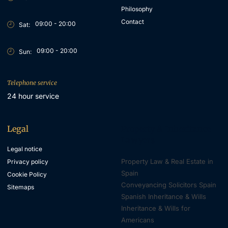
Philosophy
Contact
09:00 - 20:00
Sat:
09:00 - 20:00
Sun:
Telephone service
24 hour service
Legal
Property & Inheritance
Lawyers
Legal notice
Property Law & Real Estate in
Privacy policy
Spain
Cookie Policy
Conveyancing Solicitors Spain
Sitemaps
Spanish Inheritance & Wills
Inheritance & Wills for
Americans