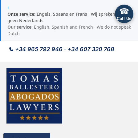
ℹ
☎
Onze service:
Engels, Spaans en Frans · Wij spreken
Call Us
geen Nederlands
Our service:
English, Spanish and French · We do not speak
Dutch
📞
+34 965 792 946
·
+34 607 320 768