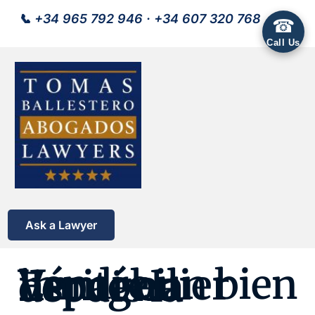
📞
+34 965 792 946
·
+34 607 320 768
☎
Call Us
Ask a Lawyer
Vendre un bien immobilier hérité en Espagne depuis la