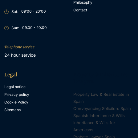
Philosophy
Contact
09:00 - 20:00
Sat:
09:00 - 20:00
Sun:
Telephone service
24 hour service
Legal
Property & Inheritance
Lawyers
Legal notice
Property Law & Real Estate in
Privacy policy
Spain
Cookie Policy
Conveyancing Solicitors Spain
Sitemaps
Spanish Inheritance & Wills
Inheritance & Wills for
Americans
Probate Lawyer Spain