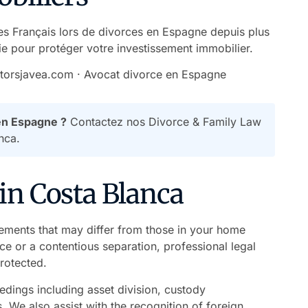
es Français lors de divorces en Espagne depuis plus
ie pour protéger votre investissement immobilier.
itorsjavea.com
·
Avocat divorce en Espagne
 en Espagne ?
Contactez nos Divorce & Family Law
nca.
in Costa Blanca
rements that may differ from those in your home
e or a contentious separation, professional legal
rotected.
edings including asset division, custody
We also assist with the recognition of foreign