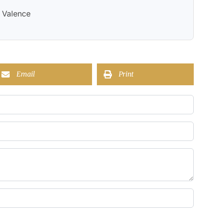
 Valence
Email
Print