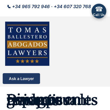
📞
+34 965 792 946
·
+34 607 320 768
☎
Call Us
Ask a Lawyer
Divorcer en Espagne : guide pour les ressortissants français