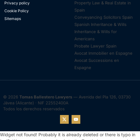
Property Law & Real Estate in
Privacy policy
Spain
Cookie Policy
Conveyancing Solicitors Spain
Sitemaps
Spanish Inheritance & Wills
Inheritance & Wills for
Americans
Probate Lawyer Spain
Avocat Immobilier en Espagne
Avocat Successions en
Espagne
© 2026
Tomas Ballestero Lawyers
— Avenida del Pla 126, 03730
Jávea (Alicante) · NIF 22552400A
Todos los derechos reservados
Widget not found! Probably it is already deleted or there is typo in