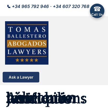
📞
+34 965 792 946
·
+34 607 320 768
☎
Call Us
Ask a Lawyer
Acheter un bien immobilier : les vérifications juridiques