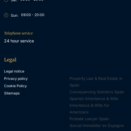
09:00 - 20:00
Sun:
Telephone service
24 hour service
Legal
Property & Inheritance
Lawyers
Legal notice
Property Law & Real Estate in
Privacy policy
Spain
Cookie Policy
Conveyancing Solicitors Spain
Sitemaps
Spanish Inheritance & Wills
Inheritance & Wills for
Americans
Probate Lawyer Spain
Avocat Immobilier en Espagne