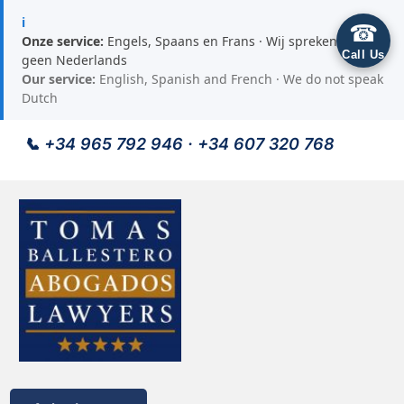
ℹ
☎
Onze service:
Engels, Spaans en Frans · Wij spreken
Call Us
geen Nederlands
Our service:
English, Spanish and French · We do not speak
Dutch
📞
+34 965 792 946
·
+34 607 320 768