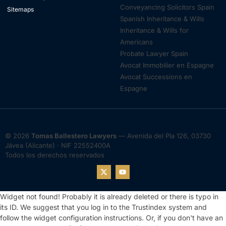
Conveyancing Solicitors Spain
Sitemaps
Spanish Inheritance & Wills
Inheritance & Wills for
Americans
Probate Lawyer Spain
Avocat Immobilier en Espagne
Avocat Successions en
Espagne
© 2026
Tomas Ballestero Lawyers
— Avenida del Pla 126, 03730
Jávea (Alicante) · NIF 22552400A
Todos los derechos reservados
Widget not found! Probably it is already deleted or there is typo in
its ID. We suggest that you log in to the
Trustindex system
and
follow the widget configuration instructions. Or, if you don't have an