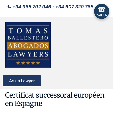
📞
+34 965 792 946
·
+34 607 320 768
☎
Call Us
Ask a Lawyer
Certificat successoral européen
en Espagne