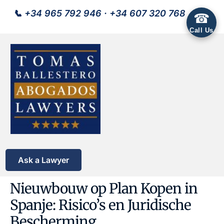
📞
+34 965 792 946
·
+34 607 320 768
☎
Call Us
Ask a Lawyer
Nieuwbouw op Plan Kopen in
Spanje: Risico’s en Juridische
Bescherming