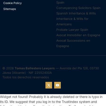
Spain
Cookie Policy
Conveyancing Solicitors Spain
Sitemaps
Spanish Inheritance & Wills
Inheritance & Wills for
Americans
Probate Lawyer Spain
Avocat Immobilier en Espagne
Avocat Successions en
Espagne
© 2026
Tomas Ballestero Lawyers
— Avenida del Pla 126, 03730
Jávea (Alicante) · NIF 22552400A
Todos los derechos reservados
Widget not found! Probably it is already deleted or there is typo in
its ID. We suggest that you log in to the
Trustindex system
and