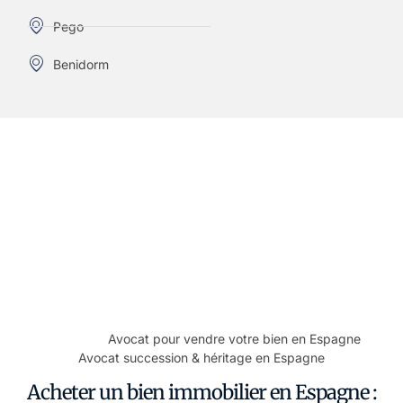
Pego
Benidorm
"Besoin d'un Avocat en Espagne ?
Contactez-nous."
Que vous achetiez un bien immobilier, gériez une
succession ou ayez besoin d’un conseil juridique en
Espagne, notre équipe francophone est à votre disposition.
Premier rendez-vous gratuit et sans engagement.
Voir aussi :
Avocat pour vendre votre bien en Espagne
·
Avocat succession & héritage en Espagne
Acheter un bien immobilier en Espagne :