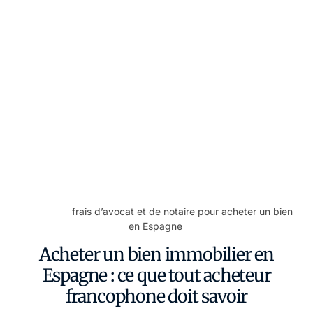
l’accord.
Inscription au Registre de la Propriété
: nous
inscrivons le bien à votre nom pour protéger votre
droit de propriété.
Acheter à distance
: avec une procuration signée devant
notaire dans votre pays, nous réalisons toutes les
démarches en votre nom, sans que vous ayez à vous
déplacer.
Pourquoi un avocat indépendant et pas seulement
l’agence ou le notaire ?
L’agence et le notaire ne défendent
pas spécifiquement vos intérêts. Un avocat indépendant
vérifie, négocie et sécurise votre achat de bout en bout, sur
toute la Costa Blanca et à Valence.
Voir aussi :
frais d’avocat et de notaire pour acheter un bien
en Espagne
.
Acheter un bien immobilier en
Espagne : ce que tout acheteur
francophone doit savoir