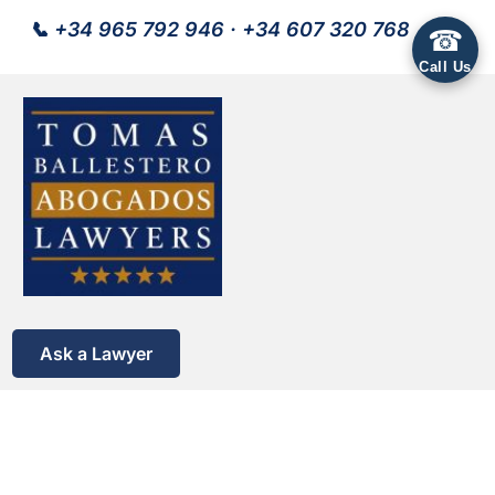
📞
+34 965 792 946
·
+34 607 320 768
☎
Call Us
Ask a Lawyer
Avocat Immobilier en