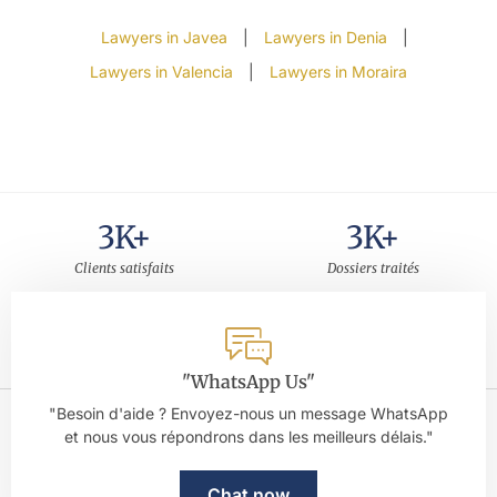
Lawyers in Javea
|
Lawyers in Denia
|
Lawyers in Valencia
|
Lawyers in Moraira
3
K+
3
K+
Clients satisfaits
Dossiers traités
30
+
5
Années d'expérience
Note sur Google
"WhatsApp Us"
"Besoin d'aide ? Envoyez-nous un message WhatsApp
et nous vous répondrons dans les meilleurs délais."
Chat now