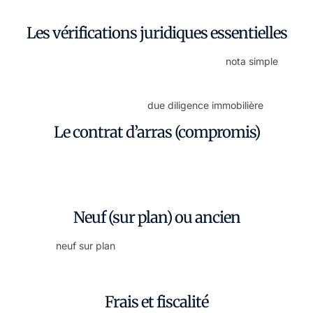
l’intégralité de l’achat si vous ne pouvez pas vous déplacer.
Les vérifications juridiques essentielles
Avant tout engagement, nous vérifions la
nota simple
(propriété, hypothèques, charges), les dettes éventuelles
(IBI, charges de copropriété), l’urbanisme et les licences.
C’est l’étape clé de la
due diligence immobilière
.
Le contrat d’arras (compromis)
Le contrat d’arras fixe le prix et implique généralement un
acompte. Mal rédigé, il peut vous faire perdre cet acompte.
Nous le révisons avant toute signature.
Neuf (sur plan) ou ancien
Pour le
neuf sur plan
, nous vérifions les garanties bancaires
des acomptes et les licences. Pour l’ancien, l’accent est mis
sur l’état juridique du bien.
Frais et fiscalité