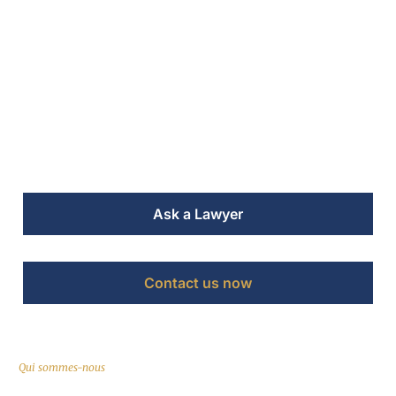
Espagne pour
Francophones
Cabinet spécialisé en droit immobilier espagnol pour les
acheteurs et vendeurs francophones. Javea, Costa Blanca et
toute l’Espagne.
Ask a Lawyer
Contact us now
Qui sommes-nous