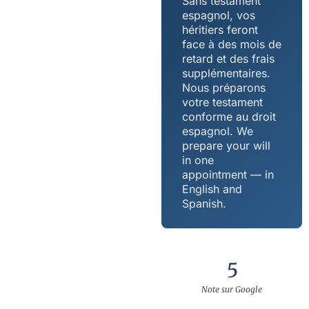
Sans testament
espagnol, vos
héritiers feront
face à des mois de
retard et des frais
supplémentaires.
Nous préparons
votre testament
conforme au droit
espagnol. We
prepare your will
in one
appointment — in
English and
Spanish.
5
Note sur Google