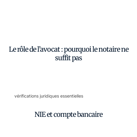
Acheter sur la Costa Blanca ou à Valence est sûr et bien
encadré, mais le processus diffère de celui de la France ou
de la Belgique. Notre cabinet accompagne les acheteurs
francophones sur la
Costa Blanca (Javea, Denia, Moraira,
Calpe, Benissa) et à Valence
. Voici l’essentiel pour acheter
en toute sécurité.
Le rôle de l’avocat : pourquoi le notaire ne
suffit pas
En Espagne, le notaire authentifie l’acte mais n’agit pas
pour vous : il ne vérifie pas que le bien est libre de dettes,
que le descriptif correspond au cadastre, ni que les permis
sont en règle. Un avocat indépendant réalise ces
vérifications juridiques essentielles
, examine le contrat
avant tout versement et défend uniquement vos intérêts.
NIE et compte bancaire
Tout acheteur étranger a besoin d’un NIE. Nous l’obtenons
pour vous par procuration, ce qui permet aussi de gérer