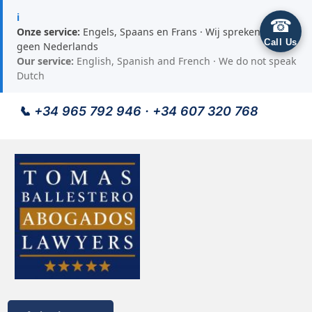
ℹ
☎
Onze service:
Engels, Spaans en Frans · Wij spreken
Call Us
geen Nederlands
Our service:
English, Spanish and French · We do not speak
Dutch
📞
+34 965 792 946
·
+34 607 320 768