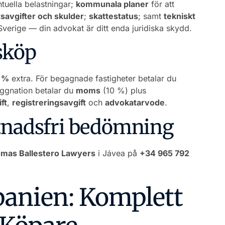
ntuella belastningar;
kommunala planer
för att
tsavgifter och skulder
;
skattestatus
; samt
tekniskt
verige — din advokat är ditt enda juridiska skydd.
sköp
5 %
extra. För begagnade fastigheter betalar du
yggnation betalar du
moms
(10 %) plus
ft
,
registreringsavgift
och
advokatarvode
.
stnadsfri bedömning
mas Ballestero Lawyers
i Jávea på
+34 965 792
panien: Komplett