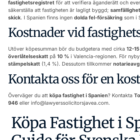
fastighetsregistret
för att verifiera äganderätt och eve
säkerställa att fastigheten är lagligt byggd;
samfällighe
skick
. I Spanien finns ingen
dolda fel-försäkring
som i S
Kostnader vid fastighet
Utöver köpesumman bör du budgetera med cirka
12-1
överlåtelseskatt
på
10 %
i Valencia-regionen. För nyb
stämpelskatt
(1,4 %). Dessutom tillkommer
notarieavgi
Kontakta oss för en ko
Överväger du att
köpa fastighet i Spanien
? Kontakta
To
946
eller
info@lawyerssolicitorsjavea.com
.
Köpa Fastighet i S