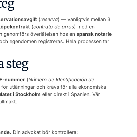
teg
servationsavgift
(
reserva
) — vanligtvis mellan 3
 köpekontrakt
(
contrato de arras
) med en
n genomförs överlåtelsen hos en
spansk notarie
och egendomen registreras. Hela processen tar
a steg
IE-nummer
(
Número de Identificación de
r för utlänningar och krävs för alla ekonomiska
latet i Stockholm
eller direkt i Spanien. Vår
llmakt.
ande
. Din advokat bör kontrollera: