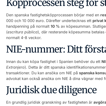
Köpprocessen steg för s
Den spanska fastighetsköpprocessen börjar med en
re
000 och 10 000 euro. Därefter undertecknas ett
privat
handpenning på normalt
10 %
av köpesumman. Slutlige
(
escritura pública
), där resterande köpesumma betalas 
normalt 4-8 veckor.
NIE-nummer: Ditt först
Innan du kan köpa fastighet i Spanien behöver du ett
N
Extranjero
). Detta är ditt spanska identifikationsnumme
transaktioner. Du kan ansöka om NIE på
spanska konsu
advokat kan också ansöka om NIE å dina vägnar med fu
Juridisk due diligence
En grundlig juridisk granskning av fastigheten är
avgör