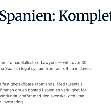
rom Tomas Ballestero Lawyers — with over 30
the Spanish legal system from our office in Jávea,
a fastighetsköpare utomlands. Med tusentals
römmen om en bostad i solen en verklighet för
norlunda jämfört med den svenska, och utan
n investering.